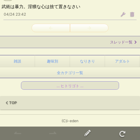
武術は暴力。淫猥な心は捨て置きなさい
04/24 23:42
←
→
スレッド一覧
雑談
趣味別
なりきり
アダルト
全カテゴリ一覧
… ヒトリゴト …
TOP
(C)i-eden
↼
⇀