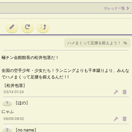
スレッド一覧
ハメまくって足腰を鍛えよう！
極チン会館館長の松井包茎だ！
全国の空手少年・少女たち！ランニングよりも千本蹴りより、みんな
でハメまくって足腰を鍛えるんだ！!
【
松井包茎
】
03/14 01:24
【
ほの
】
1
にゃふ
06/06 08:52
【
no name
】
2